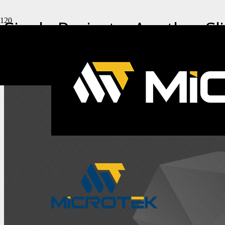
Single Project – Another Sl
Home
Illustration
Single Project – Another Slider