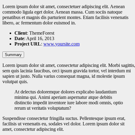
Lorem ipsum dolor sit amet, consectetuer adipiscing elit. Aenean
commodo ligula eget dolor. Aenean massa. Cum sociis natoque
penatibus et magnis dis parturient montes. Etiam facilisis venenatis
libero, ac fermentum dolor euismod in.
Client
: ThemeForest
Date
: April 16, 2013
Project URL
:
www.yoursite.com
Summary
Lorem ipsum dolor sit amet, consectetur adipiscing elit. Morbi sagittis
sem quis lacinia faucibus, orci ipsum gravida tortor, vel interdum mi
sapien ut justo. Nulla varius consequat magna, id molestie ipsum
volutpat quis.
At delectus doloremque dolores explicabo laudantium
minima qui. Animi aperiam aspernatur atque debitis
distinctio impedit inventore iure labore modi omnis, optio
rerum ut veritatis voluptatum?
Suspendisse consectetur fringilla suctus. Pellentesque ipsum erat,
facilisis ut venenatis eu, sodales vel dolor. Lorem ipsum dolor sit
amet, consectetur adipiscing elit.