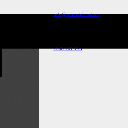
info@microtek.net.au
1300 701 195